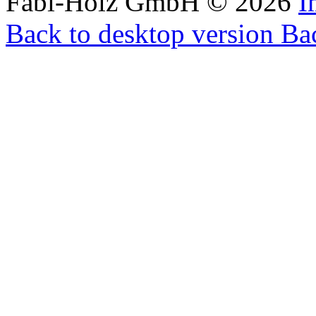
Fabi-Holz GmbH
©
2026
I
Back to desktop version
Bac